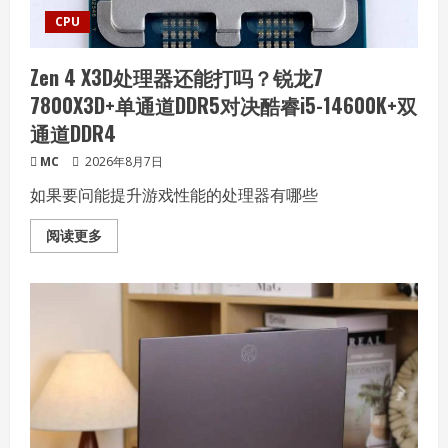
CPU
Zen 4 X3D处理器还能打吗？锐龙7
7800X3D+单通道DDR5对决酷睿i5-14600K+双
通道DDR4
MC
2026年8月7日
如果要问能提升游戏性能的处理器有哪些
Read
阅读更多
more
about
Zen
4
X3D
处
理
器
还
能
打
吗？
锐
龙
7