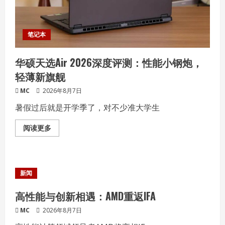
7800X3D+单
通
道
DDR5
对
笔记本
决
酷
睿
华硕天选Air 2026深度评测：性能小钢炮，
i5-
14600K+双
轻薄新旗舰
通
道
DDR4
MC
2026年8月7日
暑假过后就是开学季了，对不少准大学生
Read
阅读更多
more
about
华
硕
天
选
新闻
Air
2026
深
高性能与创新相遇：AMD重返IFA
度
评
MC
2026年8月7日
测：
性