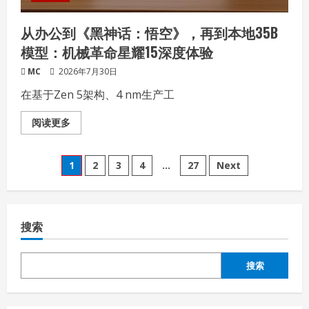
戏
本
的
从办公到《黑神话：悟空》，再到本地35B
高
能
模型：机械革命星耀15深度体验
满
血
表
MC
2026年7月30日
现
在基于Zen 5架构、4 nm生产工
Read
阅读更多
more
about
从
文
办
1
2
3
4
…
27
Next
公
到
章
《黑
神
话：
分
悟
搜索
空》，
再
页
到
本
搜索
地
35B
模
型：
机