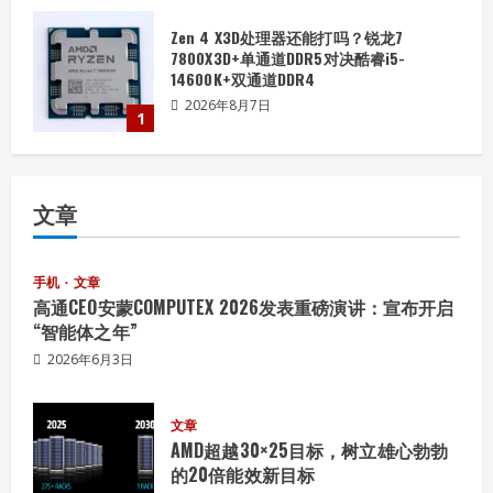
Zen 4 X3D处理器还能打吗？锐龙7
7800X3D+单通道DDR5对决酷睿i5-
14600K+双通道DDR4
2026年8月7日
1
华硕天选Air 2026深度评测：性能小钢
文章
炮，轻薄新旗舰
2026年8月7日
2
手机
文章
高通CEO安蒙COMPUTEX 2026发表重磅演讲：宣布开启
“智能体之年”
高性能与创新相遇：AMD重返IFA
2026年6月3日
2026年8月7日
3
文章
AMD超越30×25目标，树立雄心勃勃
的20倍能效新目标
秒换电不断电，彻底无线，雷柏VE3无线四