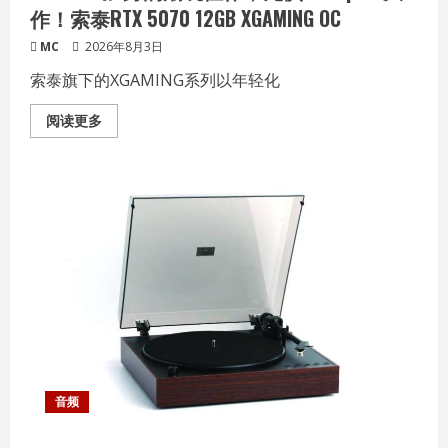
作！索泰RTX 5070 12GB XGAMING OC
MC
2026年8月3日
索泰旗下的XGAMING系列以年轻化
Read
阅读更多
more
about
DLSS
4.5
加
身
的
潮
玩
佳
作，
无
惧
1440p
3A
大
作！
索
泰
RTX
音频
5070
12GB
XGAMING