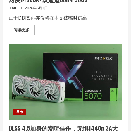
MC
2026年8月3日
由于DDR5内存价格在本文截稿时仍高
Read
阅读更多
more
about
游
戏
性
能
谁
更
强？
9600X+单
通
道
DDR5
6000
对
决
14600K+双
通
道
DDR4
显卡
3600
DLSS 4.5加身的潮玩佳作，无惧1440p 3A大