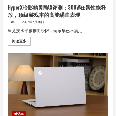
TT11
HyperX暗影精灵MAX评测：300W狂暴性能释
放，顶级游戏本的高能满血表现
MC
2026年7月30日
当竞技水平被推向极限，玩家早已不满足
Read
阅读更多
more
about
HyperX
暗
影
精
灵
MAX
评
测：
300W
狂
暴
性
能
释
放，
顶
级
游
笔记本