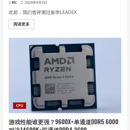
MC
2026年8月3日
此前，我们曾评测过振华LEADEX
Read
阅读更多
more
about
白
金
能
效，
旗
舰
用
料
——
体
验
焕
新
升
级
的
振
华
CPU
LEADEX
Ⅲ
P1300
游戏性能谁更强？9600X+单通道DDR5 6000
W
电
对决14600K+双通道DDR4 3600
源