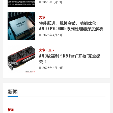
模电竞耳机发布
2025年6月13日
2026年8月6日
4
文章
性能跃进、规模突破、功能优化！
AMD EPYC 9005系列处理器深度解析
白金能效，旗舰用料——体验焕新升级的
振华LEADEX Ⅲ P1300 W电源
2025年4月23日
2026年8月3日
5
文章
显卡
AMD放福利？R9 Fury“开核”完全探
究！
2025年4月14日
新闻
新闻