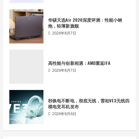
秒换电不断电，彻底无线，雷柏VE3无线四
模电竞耳机发布
华硕天选Air 2026深度评测：性能小钢
2026年8月6日
炮，轻薄新旗舰
4
2026年8月7日
白金能效，旗舰用料——体验焕新升级的
振华LEADEX Ⅲ P1300 W电源
高性能与创新相遇：AMD重返IFA
2026年8月3日
5
2026年8月7日
Zen 4 X3D处理器还能打吗？锐龙7
7800X3D+单通道DDR5对决酷睿i5-
14600K+双通道DDR4
秒换电不断电，彻底无线，雷柏VE3无线四
模电竞耳机发布
2026年8月7日
1
2026年8月6日
华硕天选Air 2026深度评测：性能小钢
炮，轻薄新旗舰