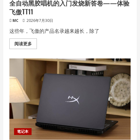
全自动黑胶唱机的入门发烧新答卷——体验
OC
飞傲TT11
MC
2026年7月30日
这些年，飞傲的产品名录越来越长，除了
Read
阅读更多
more
about
全
自
动
黑
胶
唱
机
的
入
门
发
烧
新
答
卷
——
体
验
笔记本
飞
傲