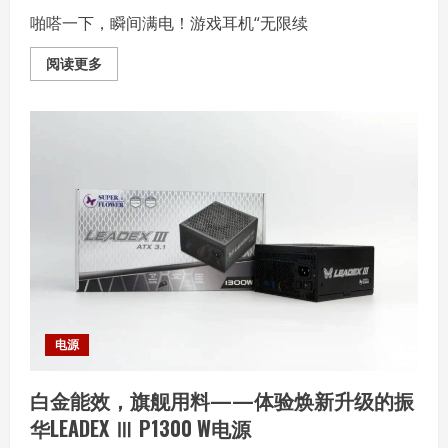
啪嗒一下，瞬间满电！游戏耳机“无限续
Read
阅读更多
more
about
秒
换
电
不
断
电，
彻
底
无
线，
雷
柏
VE3
无
线
四
模
电
电源
竞
耳
机
白金能效，旗舰用料——体验焕新升级的振
发
布
华LEADEX Ⅲ P1300 W电源