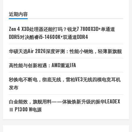
械
革
命
近期内容
星
耀
15
深
Zen 4 X3D处理器还能打吗？锐龙7 7800X3D+单通道
度
体
DDR5对决酷睿i5-14600K+双通道DDR4
验
华硕天选Air 2026深度评测：性能小钢炮，轻薄新旗舰
高性能与创新相遇：AMD重返IFA
秒换电不断电，彻底无线，雷柏VE3无线四模电竞耳机
发布
白金能效，旗舰用料——体验焕新升级的振华LEADEX
Ⅲ P1300 W电源