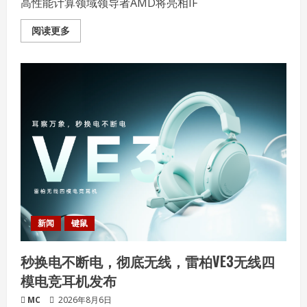
能
高性能计算领域领导者AMD将亮相IF
小
钢
炮，
Read
阅读更多
轻
more
薄
about
新
高
旗
性
舰
能
与
创
新
相
遇：
AMD
重
返
IFA
新闻
键鼠
秒换电不断电，彻底无线，雷柏VE3无线四
模电竞耳机发布
MC
2026年8月6日